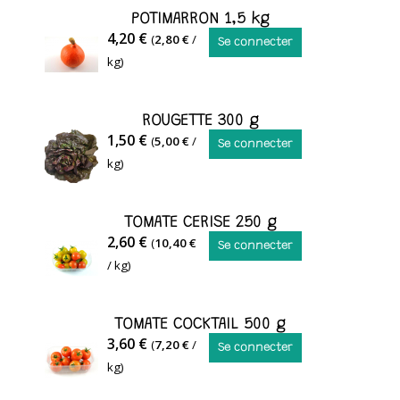
NOUVELLE
POTIMARRON 1,5 kg
POTIMARRON
4,20 €
(
2,80 €
/
Se connecter
kg)
ROUGETTE 300 g
ROUGETTE
1,50 €
(
5,00 €
/
Se connecter
MULTIFEUILLE
kg)
TOMATE CERISE 250 g
TOMATE
2,60 €
(
10,40 €
Se connecter
CERISE
/ kg)
250
G
TOMATE COCKTAIL 500 g
TOMATE
3,60 €
(
7,20 €
/
Se connecter
COCKTAIL
kg)
500