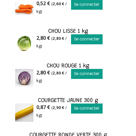
CAROTTE
0,52 €
(
2,60 €
/
Servolex
Se connecter
kg)
CHOU LISSE 1 kg
CHOU
2,80 €
(
2,80 €
/
Se connecter
ROUGE:
kg)
malgré
des
CHOU ROUGE 1 kg
habitudes
2,80 €
(
2,80 €
/
de
Se connecter
kg)
consommation
en
crudité,
COURGETTE JAUNE 300 g
soyez
GAEC
0,87 €
(
2,90 €
/
Se connecter
original,
LES
kg)
beaucoup
JARDINS
de
DE
recettes
COURGETTE RONDE VERTE 300 g