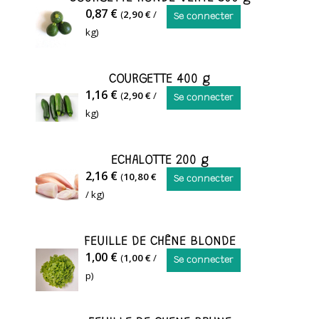
ST
cuites
COURGETTE
0,87 €
(
2,90 €
/
QUENTIN
Se connecter
existent,
RONDE
kg)
Isère
notamment
VERTE
une
en
COURGETTE 400 g
mélange
COURGETTE
1,16 €
(
2,90 €
/
Se connecter
avec
kg)
des
pommes!
ECHALOTTE 200 g
ECHALOTTE
2,16 €
(
10,80 €
Se connecter
/ kg)
FEUILLE DE CHÊNE BLONDE
1,00 €
(
1,00 €
/
Se connecter
p)