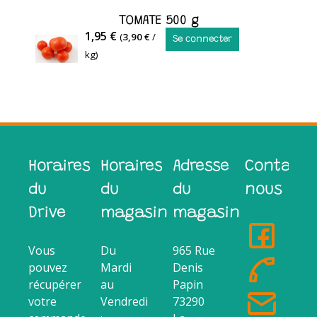
G
TOMATE 500 g
TOMATE
1,95 €
(
3,90 €
/
Se connecter
kg)
Horaires
Horaires
Adresse
Contacte
du
du
du
nous
Drive
magasin
magasin
Vous
Du
965 Rue
pouvez
Mardi
Denis
récupérer
au
Papin
votre
Vendredi
73290