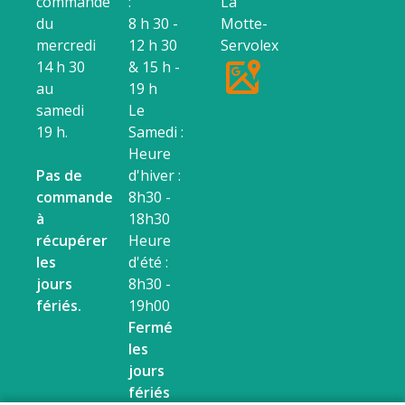
commande
:
La
du
8 h 30 -
Motte-
mercredi
12 h 30
Servolex
14 h 30
& 15 h -
au
19 h
samedi
Le
19 h.
Samedi :
Heure
Pas de
d'hiver :
commande
8h30 -
à
18h30
récupérer
Heure
les
d'été :
jours
8h30 -
fériés.
19h00
Fermé
les
jours
fériés