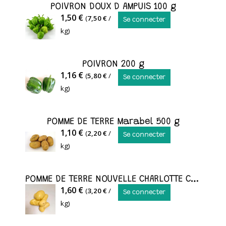
POIVRON DOUX D AMPUIS 100 g
POIVRON
1,50 €
(
7,50 €
/
Se connecter
DOUX
kg)
D
AMPUIS
POIVRON 200 g
POIVRON
1,16 €
(
5,80 €
/
Se connecter
kg)
POMME DE TERRE Marabel 500 g
POMME
1,10 €
(
2,20 €
/
Se connecter
DE
kg)
TERRE
POMME DE TERRE NOUVELLE CHARLOTTE CHARLOTTE 500 g
POMME
1,60 €
(
3,20 €
/
Se connecter
DE
kg)
TERRE