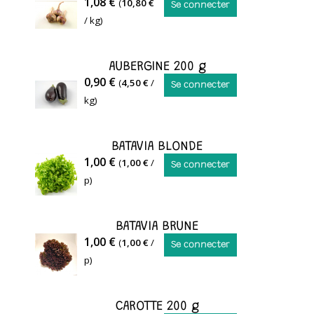
AIL
1,08 €
(
10,80 €
Se connecter
/ kg)
AUBERGINE 200 g
AUBERGINE
0,90 €
(
4,50 €
/
Se connecter
kg)
BATAVIA BLONDE
BATAVIA
1,00 €
(
1,00 €
/
Se connecter
FEUILLE
p)
DE
CHENE
BATAVIA BRUNE
Earl
1,00 €
(
1,00 €
/
Se connecter
Billard
p)
-
La
CAROTTE 200 g
Motte