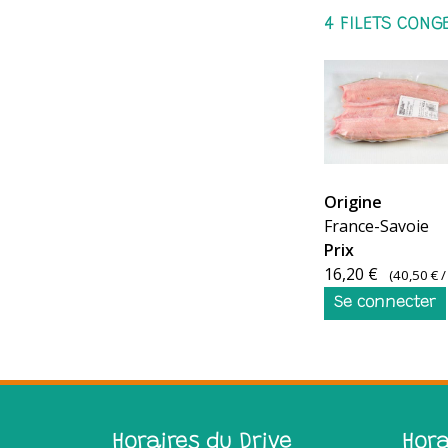
FILET
Origine
DE
France-Savoie
LAVARET
Prix
CONGELE
16,20 €
(
40,50 €
/
Se connecter
Horaires du Drive
Hor