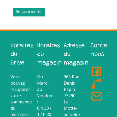
Se connecter
Horaires
Horaires
Adresse
Contacte
du
du
du
nous
Drive
magasin
magasin
Vous
Du
965 Rue
pouvez
Mardi
Denis
récupérer
au
Papin
votre
Vendredi
73290
commande
:
La
du
8 h 30 -
Motte-
mercredi
12 h 30
Servolex