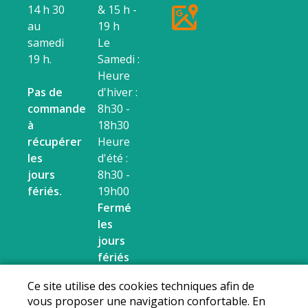
14 h 30
& 15 h -
au
19 h
samedi
Le
19 h.
Samedi :
Heure
Pas de
d'hiver :
commande
8h30 -
à
18h30
récupérer
Heure
les
d'été :
jours
8h30 -
fériés.
19h00
Fermé
les
jours
fériés
Ce site utilise des cookies techniques afin de
Mentions légales
|
Conditions Générales de
vous proposer une navigation confortable. En