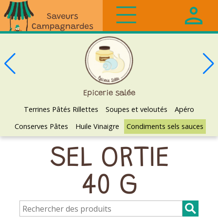
Saveurs
Campagnardes
Epicerie salée
Terrines Pâtés Rillettes
Soupes et veloutés
Apéro
Conserves Pâtes
Huile Vinaigre
Condiments sels sauces
SEL ORTIE
40 G