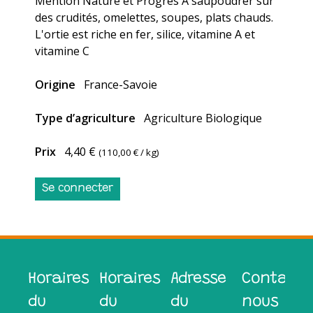
Mention Nature et Progrès A saupoudrer sur
des crudités, omelettes, soupes, plats chauds.
L'ortie est riche en fer, silice, vitamine A et
vitamine C
Origine
France-Savoie
Type d’agriculture
Agriculture Biologique
Prix
4,40 €
(
110,00 €
/ kg)
Se connecter
Horaires
Horaires
Adresse
Contacte
du
du
du
nous