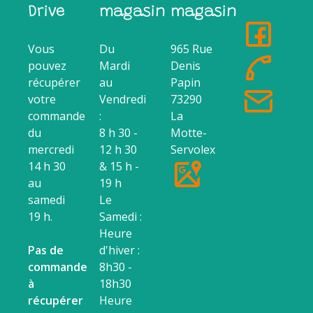
Drive
magasin
magasin
Vous
Du
965 Rue
pouvez
Mardi
Denis
récupérer
au
Papin
votre
Vendredi
73290
commande
:
La
du
8 h 30 -
Motte-
mercredi
12 h 30
Servolex
14 h 30
& 15 h -
au
19 h
samedi
Le
19 h.
Samedi :
Heure
Pas de
d'hiver :
commande
8h30 -
à
18h30
récupérer
Heure