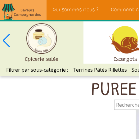
Saveurs
Qui sommes nous ?
Comment c
Campagnardes
Epicerie salée
Escargots
Filtrer par sous-catégorie :
Terrines Pâtés Rillettes
Sou
PUREE