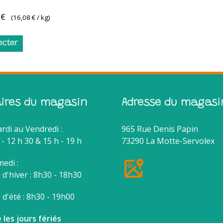
 €
(
16,08 €
/ kg)
ecter
aires du magasin
Adresse du magasi
rdi au Vendredi :
965 Rue Denis Papin
 - 12 h 30 & 15 h - 19 h
73290 La Motte-Servolex
edi :
d'hiver : 8h30 - 18h30
d'été : 8h30 - 19h00
 les jours fériés