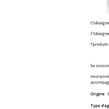
Châtaignes
Châtaigne
*produits 
Se consom
incorporé
accompagn
Origine
Type d’ag