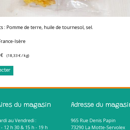
s : Pomme de terre, huile de tournesol, sel.
France-Isère
 €
(
18,33 €
/ kg)
ecter
aires du magasin
Adresse du magasi
rdi au Vendredi :
965 Rue Denis Papin
 - 12 h 30 & 15 h - 19 h
73290 La Motte-Servolex