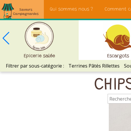
Saveurs
Qui sommes nous ?
Comment c
Campagnardes
Epicerie salée
Escargots
Filtrer par sous-catégorie :
Terrines Pâtés Rillettes
Sou
CHIP