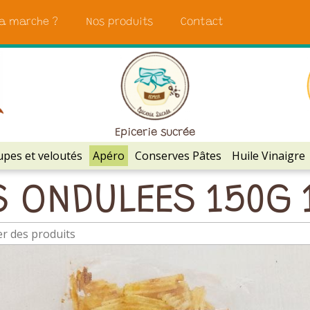
a marche ?
Nos produits
Contact
Epicerie sucrée
pes et veloutés
Apéro
Conserves Pâtes
Huile Vinaigre
S ONDULEES 150G 