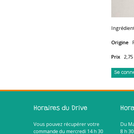
Ingrédient
Origine
Prix
2,75
Se conn
Horaires du Drive
Hor
Vous pouvez récupérer votre
Du Ma
commande du mercredi 14 h 30
8 h 30