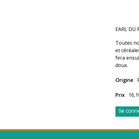
EARL DU 
Toutes no
et céréale
fera ensui
doux.
Origine
Prix
16,1
Se conn