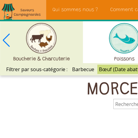
Saveurs
Qui sommes nous ?
Comment c
Campagnardes
Boucherie & Charcuterie
Poissons
Filtrer par sous-catégorie :
Barbecue
Bœuf (Date abat
MORCEA