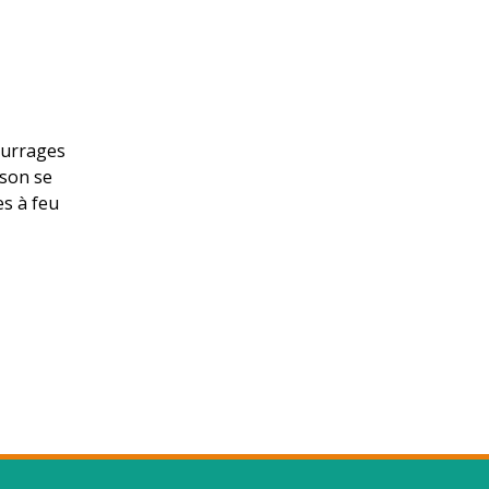
ourrages
sson se
es à feu