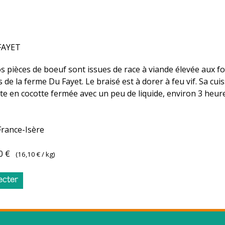
FAYET
s pièces de boeuf sont issues de race à viande élevée aux f
s de la ferme Du Fayet. Le braisé est à dorer à feu vif. Sa cui
te en cocotte fermée avec un peu de liquide, environ 3 heur
France-Isère
0 €
(
16,10 €
/ kg)
ecter