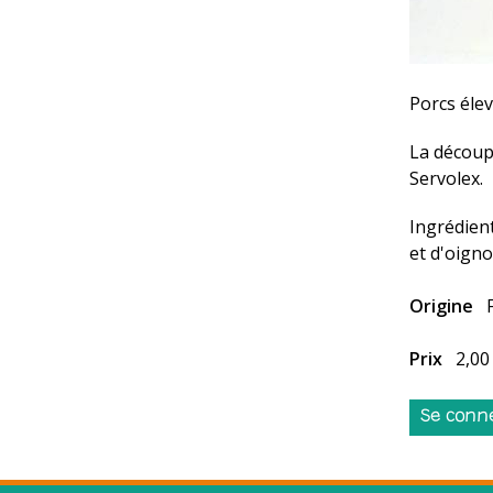
Porcs éle
La découp
Servolex.
Ingrédient
et d'oigno
Origine
Prix
2,00
Se conn