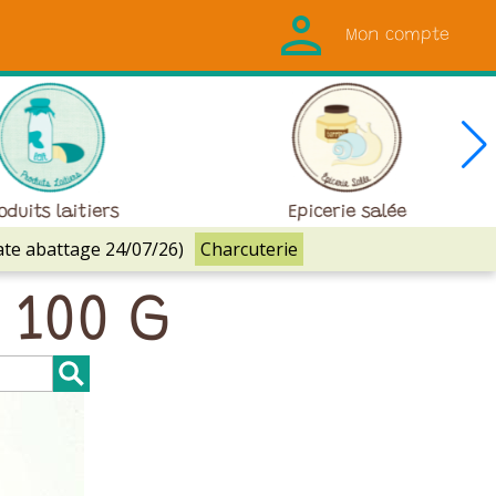
Mon compte
oduits laitiers
Epicerie salée
ate abattage 24/07/26)
Charcuterie
 100 G