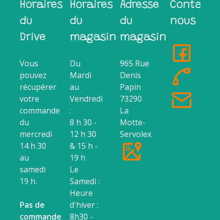
Horaires
Horaires
Adresse
Contacte
du
du
du
nous
Drive
magasin
magasin
Vous
Du
965 Rue
pouvez
Mardi
Denis
récupérer
au
Papin
votre
Vendredi
73290
commande
:
La
du
8 h 30 -
Motte-
mercredi
12 h 30
Servolex
14 h 30
& 15 h -
au
19 h
samedi
Le
19 h.
Samedi :
Heure
Pas de
d'hiver :
commande
8h30 -