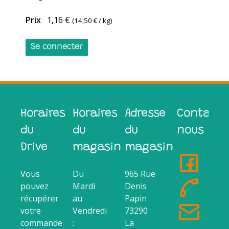
Prix
1,16 €
(
14,50 €
/ kg)
Se connecter
Horaires
Horaires
Adresse
Contacte
du
du
du
nous
Drive
magasin
magasin
Vous
Du
965 Rue
pouvez
Mardi
Denis
récupérer
au
Papin
votre
Vendredi
73290
commande
:
La