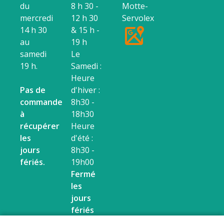
du
8 h 30 -
Motte-
mercredi
12 h 30
Servolex
14 h 30
& 15 h -
au
19 h
samedi
Le
19 h.
Samedi :
Heure
Pas de
d'hiver :
commande
8h30 -
à
18h30
récupérer
Heure
les
d'été :
jours
8h30 -
fériés.
19h00
Fermé
les
jours
fériés