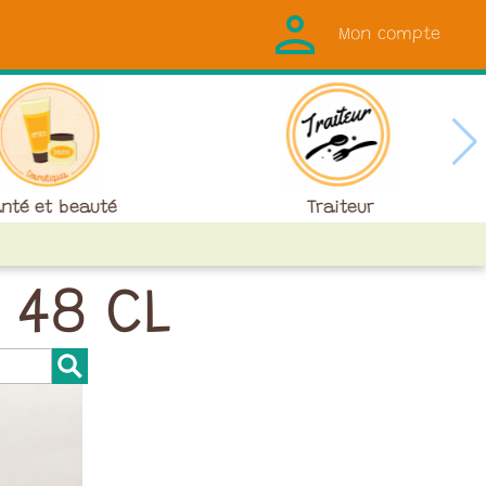
Mon compte
nté et beauté
Traiteur
 48 CL