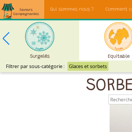
Saveurs
Qui sommes nous ?
Comment c
Campagnardes
Surgelés
Equitable
Filtrer par sous-catégorie :
Glaces et sorbets
SORBE