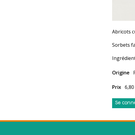
Abricots c
Sorbets fa
Ingrédient
Origine
Prix
6,80
Se conn