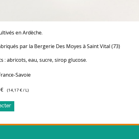
ultivés en Ardèche.
briqués par la Bergerie Des Moyes à Saint Vital (73)
s : abricots, eau, sucre, sirop glucose.
France-Savoie
 €
(
14,17 €
/ L)
ecter