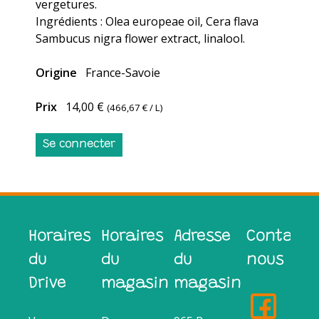
vergetures.
Ingrédients : Olea europeae oil, Cera flava
Sambucus nigra flower extract, linalool.
Origine
France-Savoie
Prix
14,00 €
(
466,67 €
/ L)
Se connecter
Horaires
Horaires
Adresse
Contacte
du
du
du
nous
Drive
magasin
magasin