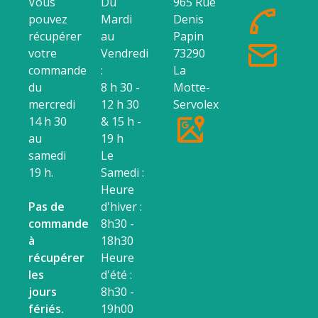
Vous
Du
965 Rue
pouvez
Mardi
Denis
récupérer
au
Papin
votre
Vendredi
73290
commande
:
La
du
8 h 30 -
Motte-
mercredi
12 h 30
Servolex
14 h 30
& 15 h -
au
19 h
samedi
Le
19 h.
Samedi :
Heure
Pas de
d'hiver :
commande
8h30 -
à
18h30
récupérer
Heure
les
d'été :
jours
8h30 -
fériés.
19h00