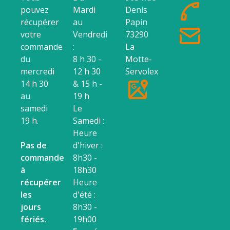
pouvez
Mardi
Denis
récupérer
au
Papin
votre
Vendredi
73290
commande
:
La
du
8 h 30 -
Motte-
mercredi
12 h 30
Servolex
14 h 30
& 15 h -
au
19 h
samedi
Le
19 h.
Samedi :
Heure
Pas de
d'hiver :
commande
8h30 -
à
18h30
récupérer
Heure
les
d'été :
jours
8h30 -
fériés.
19h00