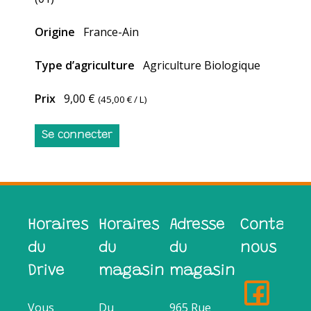
Origine
France-Ain
Type d’agriculture
Agriculture Biologique
Prix
9,00 €
(
45,00 €
/ L)
Se connecter
Horaires
Horaires
Adresse
Contacte
du
du
du
nous
Drive
magasin
magasin
Vous
Du
965 Rue