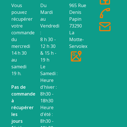
Vous
Du
965 Rue
pouvez
Mardi
Denis
récupérer
au
Papin
votre
Vendredi
73290
commande
:
La
du
8 h 30 -
Motte-
mercredi
12 h 30
Servolex
14 h 30
& 15 h -
au
19 h
samedi
Le
19 h.
Samedi :
Heure
Pas de
d'hiver :
commande
8h30 -
à
18h30
récupérer
Heure
les
d'été :
jours
8h30 -