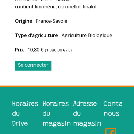
contient limonène, citronellol, linalol.
Origine
France-Savoie
Type d’agriculture
Agriculture Biologique
Prix
10,80 €
(
1 080,00 €
/ L)
Se connecter
Horaires
Horaires
Adresse
Contacte
du
du
du
nous
Drive
magasin
magasin