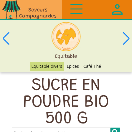
Saveurs
Campagnardes
Equitable
Equitable divers
Epices
Café Thé
SUCRE EN
POUDRE BIO
500 G