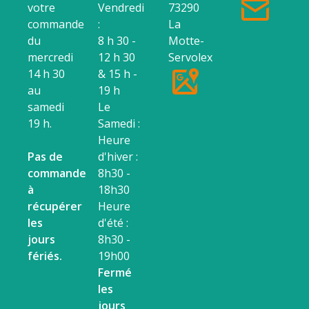
votre
Vendredi
73290
commande
:
La
du
8 h 30 -
Motte-
mercredi
12 h 30
Servolex
14 h 30
& 15 h -
au
19 h
samedi
Le
19 h.
Samedi :
Heure
Pas de
d'hiver :
commande
8h30 -
à
18h30
récupérer
Heure
les
d'été :
jours
8h30 -
fériés.
19h00
Fermé
les
jours