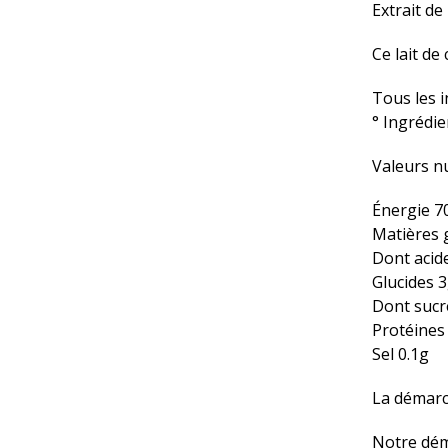
Extrait d
Ce lait d
Tous les i
° Ingrédi
Valeurs n
Énergie 7
Matières 
Dont acid
Glucides 
Dont sucr
Protéines
Sel 0.1g
La démarc
Notre dém