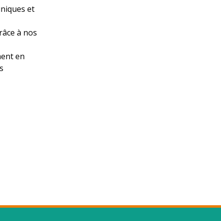
uniques et
râce à nos
ment en
s