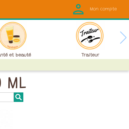
Mon compte
nté et beauté
Traiteur
0 ML