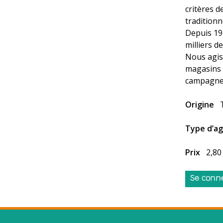
critères d
traditionn
Depuis 19
milliers d
Nous agis
magasins b
campagnes
Origine
Type d’ag
Prix
2,80
Se conn