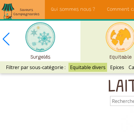
Saveurs
Qui sommes nous ?
Comment c
Campagnardes
Surgelés
Equitable
Filtrer par sous-catégorie :
Equitable divers
Epices
Ca
LAI