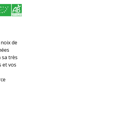
 noix de
rmées
 sa très
 et vos
rce