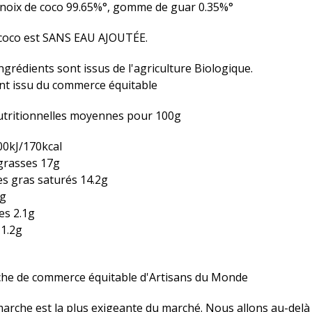
e noix de coco 99.65%°, gomme de guar 0.35%°
e coco est SANS EAU AJOUTÉE.
ngrédients sont issus de l'agriculture Biologique.
ent issu du commerce équitable
utritionnelles moyennes pour 100g
00kJ/170kcal
grasses 17g
es gras saturés 14.2g
3g
es 2.1g
 1.2g
he de commerce équitable d'Artisans du Monde
arche est la plus exigeante du marché. Nous allons au-delà