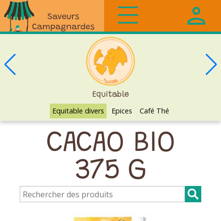
Saveurs
Campagnardes
Equitable
Equitable divers
Epices
Café Thé
CACAO BIO
375 G