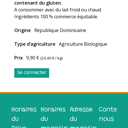
contenant du gluten.
A consommer avec du lait froid ou chaud.
Ingrédients 100 % commerce équitable.
Origine
République Dominicaine
Type d’agriculture
Agriculture Biologique
Prix
9,90 €
(
26,40 €
/ kg)
Se connecter
Horaires
Horaires
Adresse
Contacte
du
du
du
nous