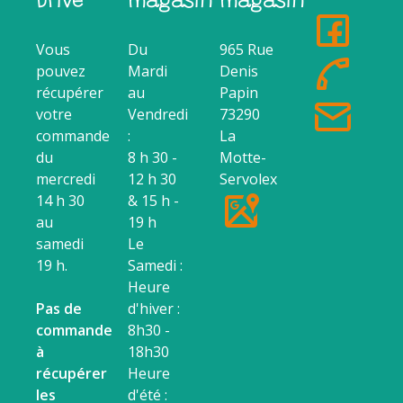
Drive
magasin
magasin
Vous
Du
965 Rue
pouvez
Mardi
Denis
récupérer
au
Papin
votre
Vendredi
73290
commande
:
La
du
8 h 30 -
Motte-
mercredi
12 h 30
Servolex
14 h 30
& 15 h -
au
19 h
samedi
Le
19 h.
Samedi :
Heure
Pas de
d'hiver :
commande
8h30 -
à
18h30
récupérer
Heure
les
d'été :