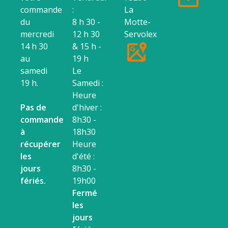
commande
:
La
du
8 h 30 -
Motte-
mercredi
12 h 30
Servolex
14 h 30
& 15 h -
au
19 h
samedi
Le
19 h.
Samedi :
Heure
Pas de
d'hiver :
commande
8h30 -
à
18h30
récupérer
Heure
les
d'été :
jours
8h30 -
fériés.
19h00
Fermé
les
jours