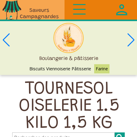
Saveurs
Campagnardes
Boulangerie & pâtisserie
Biscuits Viennoiserie Pâtisserie
Farine
TOURNESOL
OISELERIE 1.5
KILO 1,5 KG