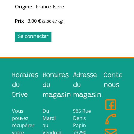
Origine
France-Isère
Prix
3,00 €
(
2,00 €
/ kg)
Se connecter
Horaires
Horaires
Adresse
Contacte
du
du
du
nous
Drive
magasin
magasin
Vous
Du
965 Rue
pouvez
Mardi
Denis
récupérer
au
Papin
votre
Vendredi
73290