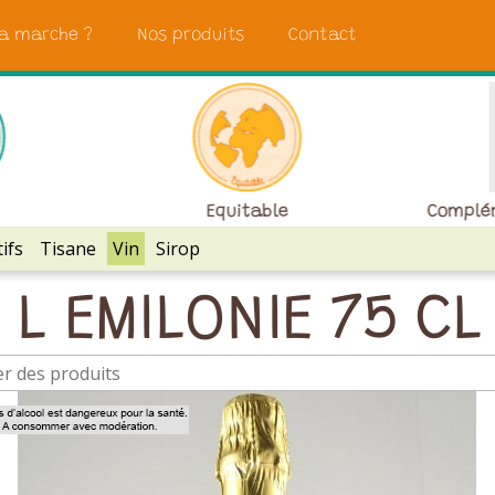
a marche ?
Nos produits
Contact
Equitable
Complé
ifs
Tisane
Vin
Sirop
L EMILONIE 75 CL