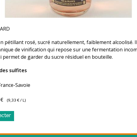
LARD
in pétillant rosé, sucré naturellement, faiblement alcoolisé. Il
hnique de vinification qui repose sur une fermentation inco
i permet de garder du sucre résiduel en bouteille.
des sulfites
France-Savoie
 €
(
9,33 €
/ L)
ecter