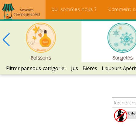
Saveurs
Qui sommes nous ?
Comment c
Campagnardes
Boissons
Surgelés
Filtrer par sous-catégorie :
Jus
Bières
Liqueurs Apérit