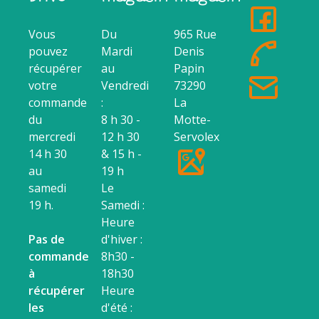
Vous
Du
965 Rue
pouvez
Mardi
Denis
récupérer
au
Papin
votre
Vendredi
73290
commande
:
La
du
8 h 30 -
Motte-
mercredi
12 h 30
Servolex
14 h 30
& 15 h -
au
19 h
samedi
Le
19 h.
Samedi :
Heure
Pas de
d'hiver :
commande
8h30 -
à
18h30
récupérer
Heure
les
d'été :