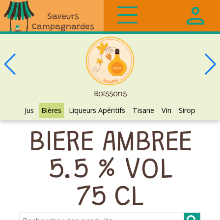
Saveurs
Campagnardes
Boissons
Jus
Bières
Liqueurs Apéritifs
Tisane
Vin
Sirop
BIERE AMBREE
5.5 % VOL
75 CL