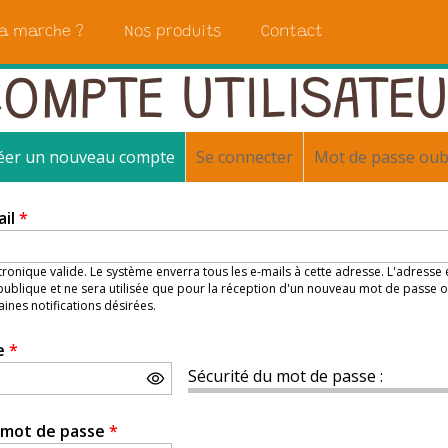
a marche ?
Nos produits
Contact
OMPTE UTILISATE
éer un nouveau compte
(onglet actif)
Se connecter
Mot de passe oub
ail
*
ronique valide. Le système enverra tous les e-mails à cette adresse. L'adresse
ublique et ne sera utilisée que pour la réception d'un nouveau mot de passe o
aines notifications désirées.
e
*
Sécurité du mot de passe :
e mot de passe
*