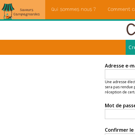
Saveurs
Qui sommes nous ?
Comment c
Campagnardes
C
Cr
Onglets
Adresse e-m
principaux
Une adresse élect
sera pas rendue p
réception de cert
Mot de pass
Confirmer l