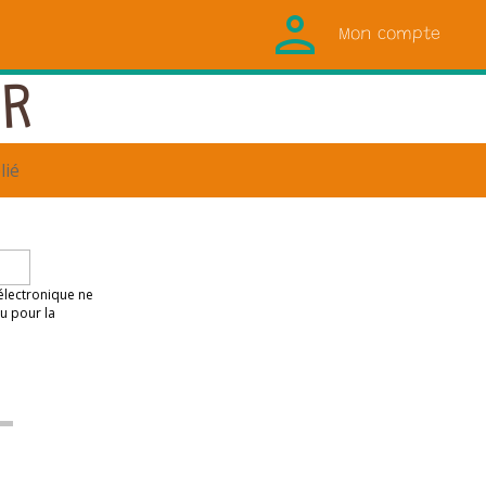
Mon compte
UR
lié
 électronique ne
u pour la