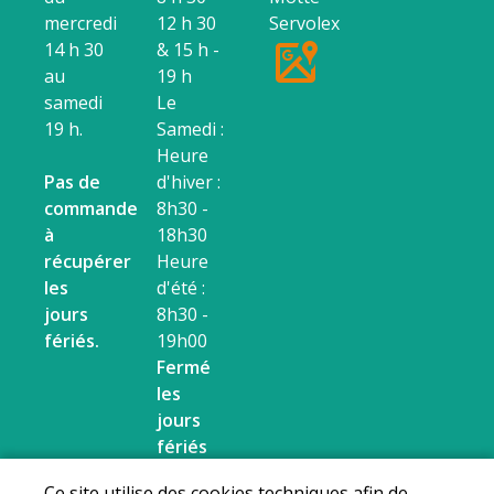
mercredi
12 h 30
Servolex
14 h 30
& 15 h -
au
19 h
samedi
Le
19 h.
Samedi :
Heure
Pas de
d'hiver :
commande
8h30 -
à
18h30
récupérer
Heure
les
d'été :
jours
8h30 -
fériés.
19h00
Fermé
les
jours
fériés
Ce site utilise des cookies techniques afin de