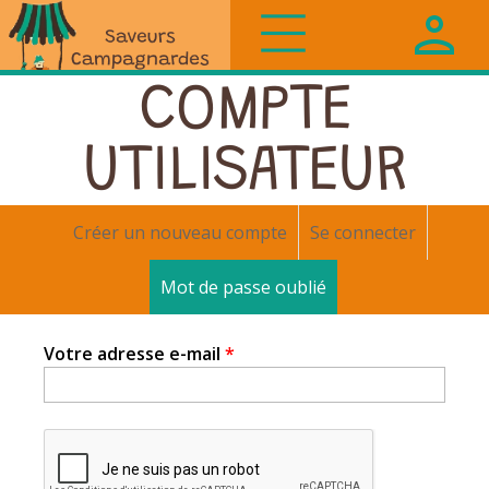
Saveurs
COMPTE
Campagnardes
UTILISATEUR
Créer un nouveau compte
Se connecter
Onglets
Mot de passe oublié
(onglet actif)
principaux
Votre adresse e-mail
*