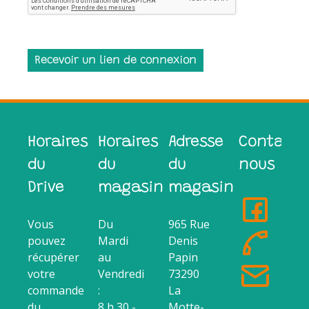
Horaires
Horaires
Adresse
Contacte
du
du
du
nous
Drive
magasin
magasin
Vous
Du
965 Rue
pouvez
Mardi
Denis
récupérer
au
Papin
votre
Vendredi
73290
commande
:
La
du
8 h 30 -
Motte-