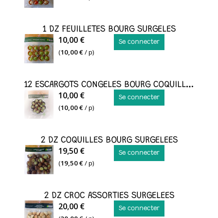
FEUILLETES
ASSOR
1 DZ FEUILLETES BOURG SURGELES
SURGELES
1
10,00 €
Se connecter
DZ
(
10,00 €
/ p)
FEUILLETES
BOURG
12 ESCARGOTS CONGELES BOURG COQUILLES
ASSIETTE
10,00 €
Se connecter
12
(
10,00 €
/ p)
ESCARGOTS
2 DZ COQUILLES BOURG SURGELEES
2
19,50 €
Se connecter
DZ
(
19,50 €
/ p)
COQUILLES
BOURG
2 DZ CROC ASSORTIES SURGELEES
SURGELEES
2
20,00 €
Se connecter