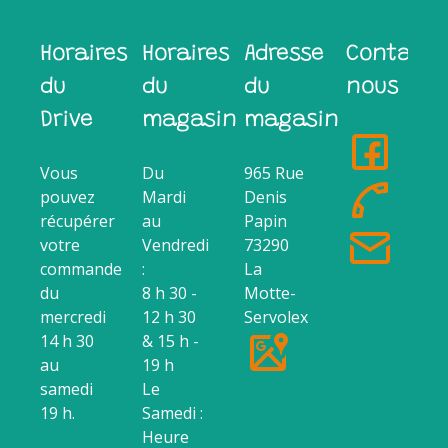
Horaires
Horaires
Adresse
Contacte
du
du
du
nous
Drive
magasin
magasin
Vous
Du
965 Rue
pouvez
Mardi
Denis
récupérer
au
Papin
votre
Vendredi
73290
commande
:
La
du
8 h 30 -
Motte-
mercredi
12 h 30
Servolex
14 h 30
& 15 h -
au
19 h
samedi
Le
19 h.
Samedi :
Heure