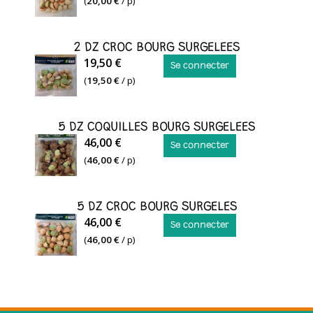
DZ
(
20,00 €
/ p)
CROC
ASSORTIES
2 DZ CROC BOURG SURGELEES
SURGELEES
2
19,50 €
Se connecter
DZ
(
19,50 €
/ p)
CROC
BOURG
5 DZ COQUILLES BOURG SURGELEES
SURGELEES
5
46,00 €
Se connecter
DZ
(
46,00 €
/ p)
COQUILLES
BOURG
5 DZ CROC BOURG SURGELES
SURGELEES
5
46,00 €
Se connecter
DZ
(
46,00 €
/ p)
CROC
BOURG
SURGELEES