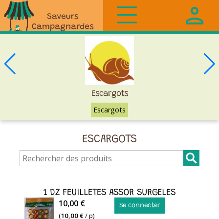
Saveurs
Campagnardes
Escargots
Escargots
ESCARGOTS
1 DZ FEUILLETES ASSOR SURGELES
1
10,00 €
Se connecter
DZ
(
10,00 €
/ p)